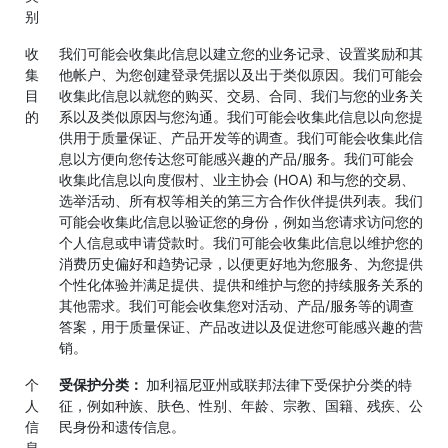
别
收
我们可能会收集此信息以建立您的业务记录、设置奖励和其
集
他帐户、为您创建登录凭据以及出于类似原因。我们可能会
目
收集此信息以就您的购买、交易、合同、我们与您的业务关
的
系以及类似原因与您沟通。我们可能会收集此信息以向您提
供用于质量保证、产品开发等的调查。我们可能会收集此信
息以方便向您传达您可能感兴趣的产品/服务。我们可能会
收集此信息以向度假村、业主协会 (HOA) 和与您的交易、
选举活动、所有权等相关的第三方合作伙伴提供列表。我们
可能会收集此信息以验证您的身份，例如当您请求访问您的
个人信息或申请贷款时。我们可能会收集此信息以维护您的
消费历史偏好和趋势记录，以便更好地为您服务、为您提供
个性化体验并满足提供、提供和维护与您的持续服务关系的
其他需求。我们可能会收集您对活动、产品/服务等的调查
答案，用于质量保证、产品改进以及促进您可能感兴趣的营
销。
个
受保护分类：
加利福尼亚州或联邦法律下受保护分类的特
人
征，例如种族、肤色、性别、年龄、宗教、国籍、残疾、公
信
民身份和遗传信息。
息