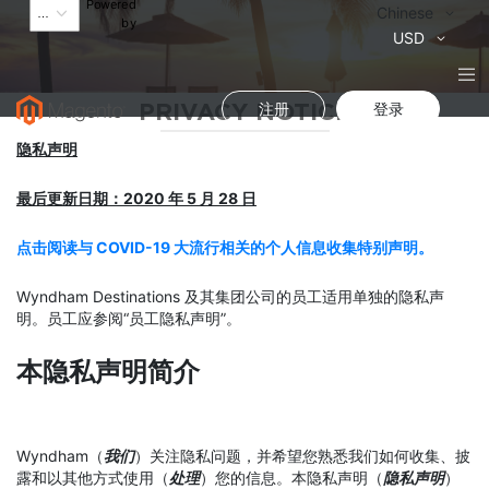
Powered
语
Chinese
by
言
货
USD
币
PRIVACY NOTICE
注册
登录
隐私声明
最后更新日期：2020 年 5 月 28 日
点击阅读与 COVID-19 大流行相关的个人信息收集
特别声明。
Wyndham Destinations 及其集团公司的员工适用单独的隐私声
明。员工应参阅“员工隐私声明”。
本隐私声明简介
Wyndham（
我们
）关注隐私问题，并希望您熟悉我们如何收集、披
露和以其他方式使用（
处理
）您的信息。本隐私声明（
隐私声明
）