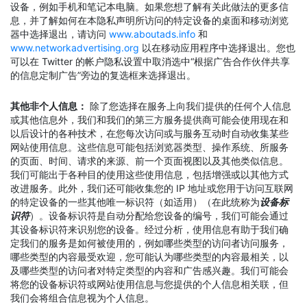
设备，例如手机和笔记本电脑。如果您想了解有关此做法的更多信
息，并了解如何在本隐私声明所访问的特定设备的桌面和移动浏览
器中选择退出，请访问
www.aboutads.info
和
www.networkadvertising.org
以在移动应用程序中选择退出。您也
可以在 Twitter 的帐户隐私设置中取消选中“根据广告合作伙伴共享
的信息定制广告”旁边的复选框来选择退出。
其他非个人信息：
除了您选择在服务上向我们提供的任何个人信息
或其他信息外，我们和我们的第三方服务提供商可能会使用现在和
以后设计的各种技术，在您每次访问或与服务互动时自动收集某些
网站使用信息。这些信息可能包括浏览器类型、操作系统、所服务
的页面、时间、请求的来源、前一个页面视图以及其他类似信息。
我们可能出于各种目的使用这些使用信息，包括增强或以其他方式
改进服务。此外，我们还可能收集您的 IP 地址或您用于访问互联网
的特定设备的一些其他唯一标识符（如适用）（在此统称为
设备标
识符
）。设备标识符是自动分配给您设备的编号，我们可能会通过
其设备标识符来识别您的设备。经过分析，使用信息有助于我们确
定我们的服务是如何被使用的，例如哪些类型的访问者访问服务，
哪些类型的内容最受欢迎，您可能认为哪些类型的内容最相关，以
及哪些类型的访问者对特定类型的内容和广告感兴趣。我们可能会
将您的设备标识符或网站使用信息与您提供的个人信息相关联，但
我们会将组合信息视为个人信息。