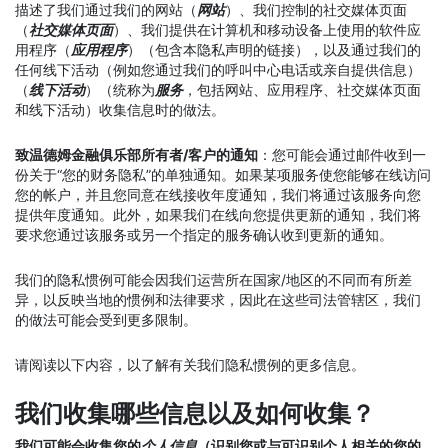
描述了我们通过我们的网站（
网站
）、我们控制的社交媒体页面
（
社交媒体页面
）、我们提供在计算机和移动设备上使用的软件应
用程序（
应用程序
）（包含本隐私声明的链接），以及通过我们的
任何线下活动（例如您通过我们的呼叫中心电话或亲自提供信息）
（
线下活动
）（统称为
服务
，包括网站、应用程序、社交媒体页面
和线下活动）收集信息时的做法。
致温德姆金融俱乐部所有者/客户的通知
：您可能会通过邮件收到一
份关于“您的财务隐私”的单独通知。如果某项服务使您能够在线访问
您的帐户，并且您同意在线接收年度通知，我们将通过该服务向您
提供年度通知。此外，如果我们在线向您提供更新的通知，我们将
要求您通过该服务或另一个指定的服务确认收到更新的通知。
我们的隐私惯例可能会因我们运营所在国家/地区的不同而有所差
异，以反映当地的惯例和法律要求，因此在这些司法管辖区，我们
的做法可能会受到更多限制。
请阅读以下内容，以了解有关我们隐私惯例的更多信息。
我们收集哪些信息以及如何收集？
我们可能会收集您的
个人信息
（识别您或与可识别个人相关的您的