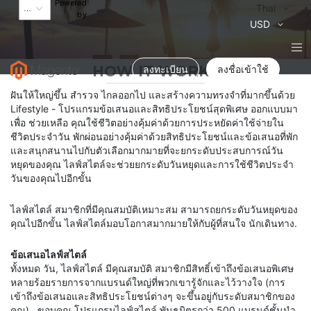
Powered
Language
Thai
by
สกุล
USD
เงิน
HOW IT WORKS
ลงทะเบียน
ลงชื่อเข้าใช้
ฝันให้ใหญ่ขึ้น สำรวจ
ไกลออกไป
และสร้างความทรงจำที่มากขึ้นด้วย
Lifestyle - โปรแกรมข้อเสนอและสิทธิประโยชน์สุดพิเศษ ออกแบบมา
เพื่อ
ช่วยเหลือ
คุณใช้ชีวิตอย่างคุ้มค่าด้วยการประหยัดค่าใช้จ่ายใน
ชีวิตประจำวัน พักผ่อนอย่างคุ้มค่าด้วยสิทธิประโยชน์และข้อเสนอที่พัก
และสนุกสนานไปกับตัวเลือกมากมายที่จะยกระดับประสบการณ์วัน
หยุดของคุณ ไลฟ์สไตล์จะช่วยยกระดับวันหยุดและการใช้ชีวิตประจำ
วันของคุณไปอีกขั้น
ไลฟ์สไตล์
สมาชิกที่มีคุณสมบัติเหมาะสม
สามารถยกระดับวันหยุดของ
คุณไปอีกขั้น ไลฟ์สไตล์มอบโอกาสมากมายให้กับผู้ที่สนใจ
นักเดินทาง
.
ข้อเสนอไลฟ์สไตล์
ทั้งหมด
วัน,
ไลฟ์สไตล์
มีคุณสมบัติ
สมาชิกมีสิทธิ์เข้าถึงข้อเสนอพิเศษ
หลายร้อยรายการจากแบรนด์ใหญ่ที่พวกเขารู้จักและไว้วางใจ
(การ
เข้าถึงข้อเสนอและสิทธิประโยชน์ต่างๆ จะขึ้นอยู่กับระดับสมาชิกของ
คุณ)
. ขอบคุณ
โปรแกรมไลฟ์สไตล์
พันธมิตรกว่า 500 แบรนด์ชั้นนำ