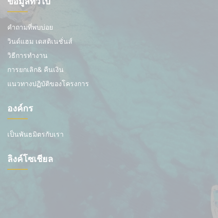
ข้อมูลทั่วไป
คำถามที่พบบ่อย
วินด์แฮม เดสติเนชั่นส์
วิธีการทำงาน
การยกเลิก& คืนเงิน
แนวทางปฏิบัติของโครงการ
องค์กร
เป็นพันธมิตรกับเรา
ลิงค์โซเชียล