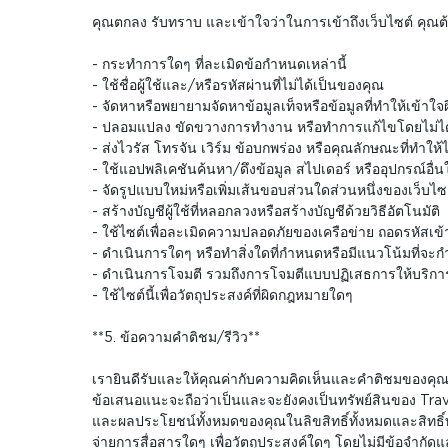
คุณตกลง รับทราบ และเข้าใจว่าในการเข้าถึงเว็บไซต์ คุณต้
- กระทำการใดๆ ที่ละเมิดข้อกำหนดเหล่านี้
- ใช้ชื่อผู้ใช้และ/หรือรหัสผ่านที่ไม่ได้เป็นของคุณ
- จัดหาหรือพยายามจัดหาข้อมูลเท็จหรือข้อมูลที่ทำให้เข้าใจ
- ปลอมแปลง ขัดขวางการทำงาน หรือทำการแก้ไขโดยไม่ได้
- ส่งไวรัส โทรจัน เวิร์ม ข้อบกพร่อง หรือคุณลักษณะที่ทำให้
- ใช้แอปพลิเคชันค้นหา/ดึงข้อมูล สไปเดอร์ หรืออุปกรณ์อื่น
- จัดรูปแบบใหม่หรือเพิ่มเส้นขอบส่วนใดส่วนหนึ่งของเว็บไซต
- สร้างบัญชีผู้ใช้ที่หลอกลวงหรือสร้างบัญชีด้วยวิธีอัตโนมัติ
- ใช้ไซต์เพื่อละเมิดความปลอดภัยของเครือข่าย ถอดรหัสเข้
- ดำเนินการใดๆ หรือทำสิ่งใดที่กำหนดหรือมีแนวโน้มที่จะ
- ดำเนินการโจมตี รวมถึงการโจมตีแบบปฏิเสธการให้บริการ 
- ใช้ไซต์นี้เพื่อวัตถุประสงค์ที่ผิดกฎหมายใดๆ
**5. ข้อความคำติชม/รีวิว**
เรายินดีรับและให้คุณค่ากับความคิดเห็นและคำติชมของคุณเก
ข้อเสนอแนะจะถือว่าเป็นและจะยังคงเป็นทรัพย์สินของ Trave
และผลประโยชน์ทั้งหมดของคุณในลิขสิทธิ์ทั้งหมดและสิทธิ์
จ่ายการสื่อสารใดๆ เพื่อวัตถุประสงค์ใดๆ โดยไม่มีข้อจำกั