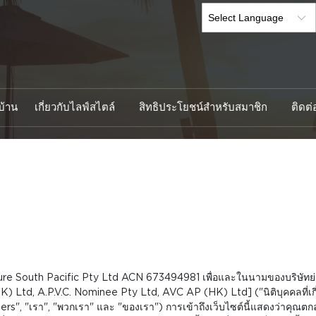
บ้าน
เกี่ยวกับไลฟ์สไตล์
สิทธิประโยชน์สำหรับสมาชิก
ติดต่
ure South Pacific Pty Ltd ACN 673494981 เพื่อและในนามของบริษัทย่อยแล
K) Ltd, A.P.V.C. Nominee Pty Ltd, AVC AP (HK) Ltd] ("นิติบุคคลที่เกี
ffers", "เรา", "พวกเรา" และ "ของเรา") การเข้าถึงเว็บไซต์นี้แสดงว่าคุณ