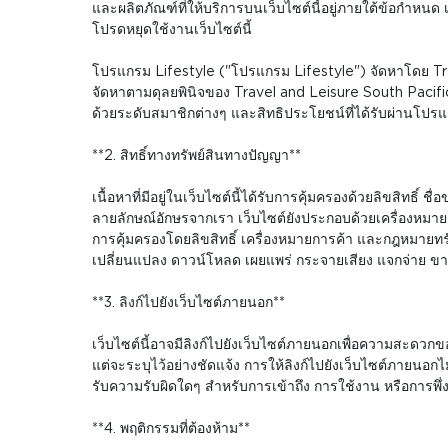
และผลิตภัณฑ์ที่ให้บริการบนเว็บไซต์นี้อยู่ภายใต้ข้อกำหนด
โปรดหยุดใช้งานเว็บไซต์นี้
โปรแกรม Lifestyle ("โปรแกรม Lifestyle") จัดหาโดย Trav
จัดหาตามดุลยพินิจของ Travel and Leisure South Pacific 
ด้วยระดับสมาชิกต่างๆ และสิทธิประโยชน์ที่ได้รับผ่าน
**2. สิทธิ์ทางทรัพย์สินทางปัญญา**
เนื้อหาที่มีอยู่ในเว็บไซต์นี้ได้รับการคุ้มครองด้วยลิขสิทธิ
ลายลักษณ์อักษรจากเรา เว็บไซต์ยังประกอบด้วยเครื่องหมายการค
การคุ้มครองโดยลิขสิทธิ์ เครื่องหมายการค้า และกฎหมายทรัพ
เปลี่ยนแปลง ดาวน์โหลด เผยแพร่ กระจายเสียง แจกจ่าย ขาย 
**3. ลิงก์ไปยังเว็บไซต์ภายนอก**
เว็บไซต์นี้อาจมีลิงก์ไปยังเว็บไซต์ภายนอกเพื่อความสะดวกข
แต่จะระบุไว้อย่างชัดแจ้ง การให้ลิงก์ไปยังเว็บไซต์ภายนอ
รับความรับผิดใดๆ สำหรับการเข้าถึง การใช้งาน หรือการพึ่
**4. พฤติกรรมที่ต้องห้าม**