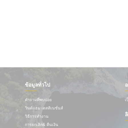
ข้อมูลทั่วไป
อ
คำถามที่พบบ่อย
เ
วินด์แฮม เดสติเนชั่นส์
ล
วิธีการทำงาน
การยกเลิก& คืนเงิน