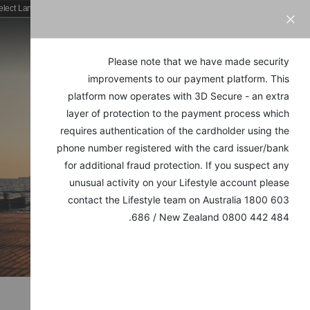
Powered
لغة
Arabic
by
العملة
USD
إغلاق
Please note that we have made security
التسجيل
تسجيل الدخول
improvements to our payment platform. This
platform now operates with 3D Secure - an extra
layer of protection to the payment process which
requires authentication of the cardholder using the
phone number registered with the card issuer/bank
for additional fraud protection. If you suspect any
unusual activity on your Lifestyle account please
contact the Lifestyle team on Australia 1800 603
686 / New Zealand 0800 442 484.
احلَم. استكشِف. اصنَع الذكريات