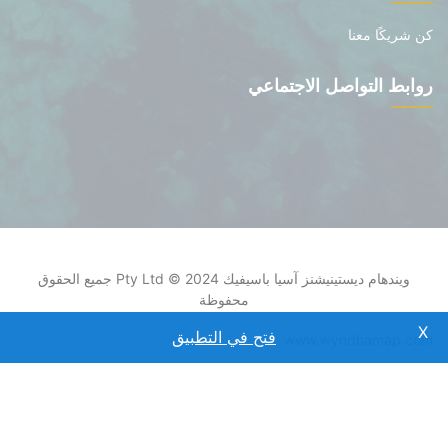
كن شريكًا معنا
روابط التواصل الاجتماعي
ويندهام ديستينيشنز آسيا باسيفيك Pty Ltd © 2024 جميع الحقوق
محفوظة
فتح في التطبيق
www.wyndhamap.com
إشعار الخصوصية
|
الشروط والأحكام / القانونية