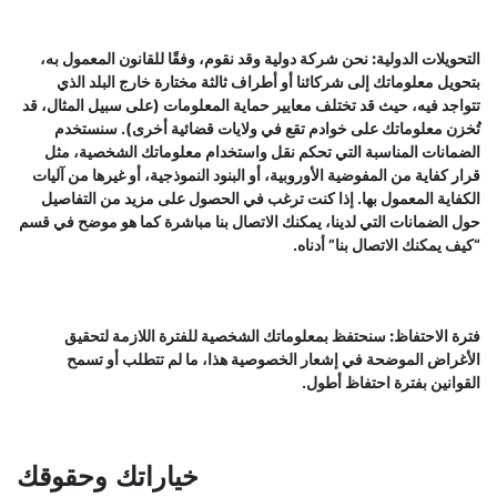
التحويلات الدولية:
نحن شركة دولية وقد نقوم، وفقًا للقانون المعمول به،
بتحويل معلوماتك إلى شركائنا أو أطراف ثالثة مختارة خارج البلد الذي
تتواجد فيه، حيث قد تختلف معايير حماية المعلومات (على سبيل المثال، قد
تُخزن معلوماتك على خوادم تقع في ولايات قضائية أخرى). سنستخدم
الضمانات المناسبة التي تحكم نقل واستخدام معلوماتك الشخصية، مثل
قرار كفاية من المفوضية الأوروبية، أو البنود النموذجية، أو غيرها من آليات
الكفاية المعمول بها. إذا كنت ترغب في الحصول على مزيد من التفاصيل
حول الضمانات التي لدينا، يمكنك الاتصال بنا مباشرة كما هو موضح في قسم
“
كيف يمكنك الاتصال بنا
” أدناه.
فترة الاحتفاظ:
سنحتفظ بمعلوماتك الشخصية للفترة اللازمة لتحقيق
الأغراض الموضحة في إشعار الخصوصية هذا، ما لم تتطلب أو تسمح
القوانين بفترة احتفاظ أطول.
خياراتك وحقوقك