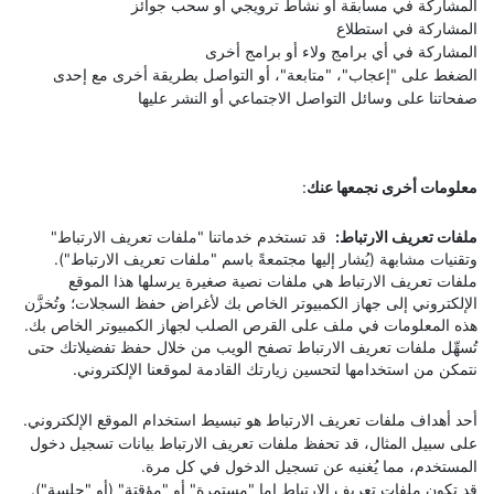
المشاركة في مسابقة أو نشاط ترويجي أو سحب جوائز
المشاركة في استطلاع
المشاركة في أي برامج ولاء أو برامج أخرى
الضغط على "إعجاب"، "متابعة"، أو التواصل بطريقة أخرى مع إحدى
صفحاتنا على وسائل التواصل الاجتماعي أو النشر عليها
معلومات أخرى نجمعها عنك
:
ملفات تعريف الارتباط:
قد تستخدم خدماتنا "ملفات تعريف الارتباط"
وتقنيات مشابهة (يُشار إليها مجتمعةً باسم "ملفات تعريف الارتباط").
ملفات تعريف الارتباط هي ملفات نصية صغيرة يرسلها هذا الموقع
الإلكتروني إلى جهاز الكمبيوتر الخاص بك لأغراض حفظ السجلات؛ وتُخزَّن
هذه المعلومات في ملف على القرص الصلب لجهاز الكمبيوتر الخاص بك.
تُسهِّل ملفات تعريف الارتباط تصفح الويب من خلال حفظ تفضيلاتك حتى
نتمكن من استخدامها لتحسين زيارتك القادمة لموقعنا الإلكتروني.
أحد أهداف ملفات تعريف الارتباط هو تبسيط استخدام الموقع الإلكتروني.
على سبيل المثال، قد تحفظ ملفات تعريف الارتباط بيانات تسجيل دخول
المستخدم، مما يُغنيه عن تسجيل الدخول في كل مرة.
قد تكون ملفات تعريف الارتباط إما "مستمرة" أو "مؤقتة" (أو "جلسة").