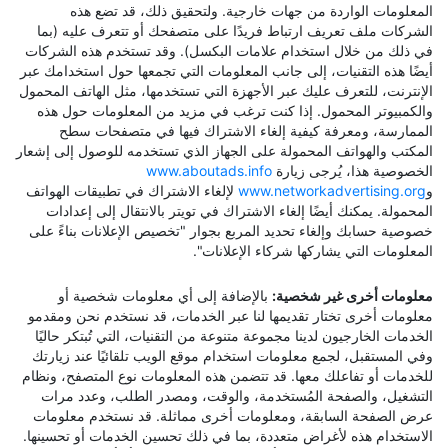
المعلومات الواردة من جهات خارجية. ولتحقيق ذلك، قد تضع هذه
الشركات ملف تعريف ارتباط فريدًا على متصفحك أو تتعرف عليه (بما
في ذلك من خلال استخدام علامات البكسل). وقد تستخدم هذه الشركات
أيضًا هذه التقنيات، إلى جانب المعلومات التي تجمعها حول استخدامك عبر
الإنترنت، للتعرف عليك عبر الأجهزة التي تستخدمها، مثل الهاتف المحمول
والكمبيوتر المحمول. إذا كنت ترغب في مزيد من المعلومات حول هذه
الممارسة، ومعرفة كيفية إلغاء الاشتراك فيها في متصفحات سطح
المكتب والهواتف المحمولة على الجهاز الذي تستخدمه للوصول إلى إشعار
الخصوصية هذا، يُرجى زيارة
www.aboutads.info
و
www.networkadvertising.org
لإلغاء الاشتراك في تطبيقات الهواتف
المحمولة. يمكنك أيضًا إلغاء الاشتراك في تويتر بالانتقال إلى إعدادات
خصوصية حسابك وإلغاء تحديد المربع بجوار "تخصيص الإعلانات بناءً على
المعلومات التي يشاركها شركاء الإعلانات".
معلومات أخرى غير شخصية:
بالإضافة إلى أي معلومات شخصية أو
معلومات أخرى تختار تقديمها لنا عبر الخدمات، قد نستخدم نحن ومقدمو
الخدمات الخارجيون لدينا مجموعة متنوعة من التقنيات، التي تُبتكر حاليًا
وفي المستقبل، لجمع معلومات استخدام موقع الويب تلقائيًا عند زيارتك
للخدمات أو تفاعلك معها. قد تتضمن هذه المعلومات نوع المتصفح، ونظام
التشغيل، والصفحة المُستخدمة، والوقت، ومصدر الطلب، وعدد مرات
عرض الصفحة السابقة، ومعلومات أخرى مماثلة. قد نستخدم معلومات
الاستخدام هذه لأغراض متعددة، بما في ذلك تحسين الخدمات أو تحسينها.