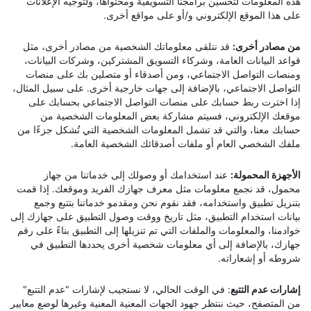
هذه المعلومات لتحسين برامجنا التسويقية ومحتواها، ولتوجيه الإعلانات
على هذا الموقع الإلكتروني و/أو على مواقع أخرى.
من مصادر أخرى:
قد نتلقى معلوماتك الشخصية من مصادر أخرى، مثل
قواعد البيانات العامة، وشركاء التسويق المشتركين، وشركات البيانات،
ومنصات التواصل الاجتماعي، ومن أصدقاء أو متصلين بك على منصات
التواصل الاجتماعي، بالإضافة إلى جهات خارجية أخرى. على سبيل المثال،
إذا اخترت ربط حسابك على منصات التواصل الاجتماعي بحسابك على
موقعك الإلكتروني، فسيتم مشاركة بعض المعلومات الشخصية من
حسابك معنا، والتي قد تشمل المعلومات الشخصية التي تُشكل جزءًا من
ملفك الشخصي العام أو ملفات أصدقائك الشخصية العامة.
الأجهزة المحمولة:
عند استخدامك أو وصولك إلى خدماتنا من جهاز
محمول، قد نجمع معلومات مثل معرف جهازك الفريد وموقعك. إذا قمت
بتنزيل تطبيق واستخدامه، فقد نقوم نحن ومقدمو خدماتنا بتتبع وجمع
بيانات استخدام التطبيق، مثل تاريخ ووقت وصول التطبيق على جهازك إلى
خوادمنا، والمعلومات والملفات التي تم تنزيلها إلى التطبيق بناءً على رقم
جهازك، بالإضافة إلى أي معلومات شخصية أخرى يحددها التطبيق في
شروطه أو إشعاراته.
إشارات عدم التتبع
: في الوقت الحالي، لا نستجيب لإشارات "عدم التتبع"
من المتصفح، حيث ننتظر جهود الجهات المعنية المعنية وغيرها لوضع معايير