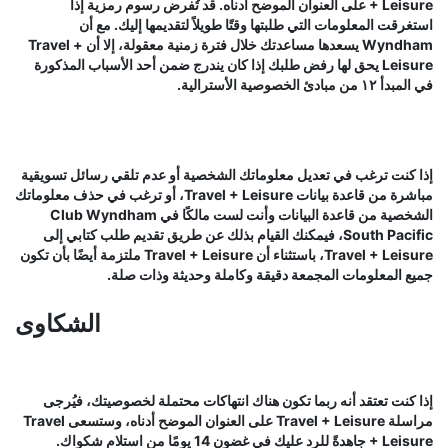
+ Leisure على العنوان الموضح أدناه. قد تُفرض رسوم رمزية إذا
استغرقت المعلومات التي طلبتها وقتًا طويلاً لتقديمها إليك. مع أن
Wyndham يسعدها مساعدتك خلال فترة زمنية معقولة، إلا أن Travel +
Leisure يحق لها رفض طلبك إذا كان يندرج ضمن أحد الأسباب المذكورة
في المبدأ ١٢ من مبادئ الخصوصية الأسترالية.
إذا كنت ترغب في تعديل معلوماتك الشخصية أو عدم تلقي رسائل تسويقية
مباشرة من قاعدة بيانات Travel + Leisure، أو ترغب في حذف معلوماتك
الشخصية من قاعدة البيانات وأنت لست مالكًا في Club Wyndham
South Pacific، فيمكنك القيام بذلك عن طريق تقديم طلب كتابي إلى
Travel + Leisure، باستثناء أن Travel + Leisure ملتزمة أيضًا بأن تكون
جميع المعلومات المجمعة دقيقة وكاملة وحديثة وذات صلة.
الشكاوى
إذا كنت تعتقد أنه ربما تكون هناك انتهاكات محتملة لخصوصيتك، فيُرجى
مراسلة Travel + Leisure على العنوان الموضح أدناه، وستسعى Travel
+ Leisure جاهدةً للرد عليك في غضون 14 يومًا من استلام شكواك.