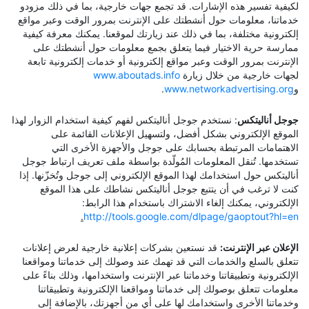
لكيفية تفسير هذه الإشارات. قد تجمع جهات خارجية، بما في ذلك مزودو
خدماتنا، معلومات حول أنشطتك على الإنترنت بمرور الوقت وعبر مواقع
إلكترونية مختلفة، بما في ذلك عند زيارتك لموقعنا. يمكنك معرفة كيفية
ممارسة حرية الاختيار فيما يتعلق بجمع معلومات حول أنشطتك على
الإنترنت بمرور الوقت وعبر مواقع إلكترونية أو خدمات إلكترونية تابعة
لجهات خارجية من خلال زيارة
www.aboutads.info
و
www.networkadvertising.org
.
جوجل أناليتكس
: نستخدم جوجل أناليتكس لفهم كيفية استخدام الزوار لهذا
الموقع الإلكتروني بشكل أفضل، ولتسهيل الإعلانات القائمة على
الاهتمامات المرتبطة بحسابك على جوجل والأجهزة الأخرى التي
تستخدمها. تُنقل المعلومات المُولّدة بواسطة ملف تعريف ارتباط جوجل
أناليتكس حول استخدامك لهذا الموقع الإلكتروني إلى جوجل وتُخزّنها. إذا
كنت لا ترغب في أن يتتبع جوجل أناليتكس نشاطك على هذا الموقع
الإلكتروني، يمكنك إلغاء الاشتراك باستخدام هذا الرابط:
.
http://tools.google.com/dlpage/gaoptout?hl=en
الإعلان عبر الإنترنت:
قد نستعين بشركات إعلانية خارجية لعرض إعلانات
تتعلق بالسلع والخدمات التي قد تهمك عند وصولك إلى خدماتنا ومواقعنا
الإلكترونية وتطبيقاتنا وخدماتنا عبر الإنترنت واستخدامها، وذلك بناءً على
معلومات تتعلق بوصولك إلى خدماتنا ومواقعنا الإلكترونية وتطبيقاتنا
وخدماتنا الأخرى واستخدامك لها على أي من أجهزتك، بالإضافة إلى