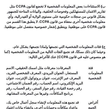
ب) الاستثناءات:
بعض المعلومات الشخصية لا تخضع لقانون CCPA مثل
تقارير الائتمان للمستهلكين وفحوصات الخلفية، والبيانات المتاحة للجمهور
بشكل قانوني من سجلات حكومية على مستوى الولاية أو الفيدرالية، وأي
معلومات شخصية أخرى معفاة من قانون CCPA. لا ينطبق هذا القسم من
قانون CCPA على موظفينا. وينطبق إشعار خصوصية منفصل على موظفينا.
ج) فئات المعلومات الشخصية التي نجمعها ولماذا نجمعها:
بشكل عام،
وحيثما كان ذلك ممكنًا، قد نجمع الفئات التالية من المعلومات الشخصية (كما
هو منصوص عليه في قانون CCPA) عنك للأغراض التالية:
فئة
المعرفات:
معرفات مثل اسمك الحقيقي، الاسم
المعلومات
المستعار، العنوان البريدي، المعرف الشخصي الفريد،
الشخصية
المعرف عبر الإنترنت، عنوان بروتوكول الإنترنت، عنوان
البريد الإلكتروني، اسم الحساب، رقم الضمان الاجتماعي،
رقم رخصة القيادة، رقم جواز السفر، رقم الحساب، رقم
برنامج المكافآت، وغيرها من المعرفات المشابهة.
أغراض
قد نجمع هذه المعلومات لإنشاء سجل أعمال خاص بك،
الجمع
وإعداد مكافآت وحسابات أخرى، وإنشاء بيانات اعتماد