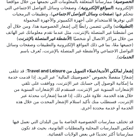
الخصوصية
) ممارساتنا المتعلقة بالمعلومات التي نجمعها من خلال مواقعنا
الإلكترونية (
المواقع الإلكترونية
)، وصفحات وسائل التواصل الاجتماعي التي
نتحكم فيها (
صفحات وسائل التواصل الاجتماعي
)، وتطبيقات البرمجيات
التي نوفرها للاستخدام على أجهزة الكمبيوتر والأجهزة المحمولة
(
التطبيقات
) والتي تتضمن رابطًا إلى إشعار الخصوصية هذا، ومن خلال أي
من أنشطتنا غير المتصلة بالإنترنت، مثل عندما تقدم معلوماتك عبر الهاتف
من خلال مراكز الاتصال أو شخصيًا (
الأنشطة غير المتصلة بالإنترنت
)
(جميعها معًا، بما في ذلك المواقع الإلكترونية والتطبيقات وصفحات وسائل
التواصل الاجتماعي والأنشطة غير المتصلة بالإنترنت، تُعرف باسم
الخدمات
).
إشعار لمالكي الأندية/عملاء التمويل من Travel and Leisure
: قد تتلقى
إشعارًا منفصلًا بخصوص "خصوصيتك المالية" عبر البريد. إذا قدمت خدمة
ما إمكانية الوصول إلى حسابك عبر الإنترنت، ووافقت على تلقي
الإشعارات السنوية عبر الإنترنت، فسنقدم لك الإشعارات السنوية من
خلال هذه الخدمة. علاوة على ذلك، إذا قدمنا إشعارات محدثة عبر
الإنترنت، فسنطلب منك تأكيد استلام الإشعار المحدث من خلال هذه
الخدمة أو خدمة محددة أخرى.
قد تختلف ممارسات الخصوصية الخاصة بنا بين البلدان التي نعمل فيها
لتعكس الممارسات المحلية والمتطلبات القانونية، بحيث قد تكون
ممارساتنا أكثر تحديدًا في بعض الولايات القضائية.