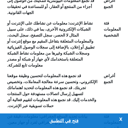
أغراض
قد نجمع المعلومات البيومترية لتمكينك من الوصول إلى
الجمع
أجزاء من المنتجع أو العقار، أو للمساعدة في تحقيقات
الجهات القانونية.
فئة
نشاط الإنترنت:
معلومات عن نشاطك على الإنترنت أو
المعلومات
الشبكات الإلكترونية الأخرى، بما في ذلك، على سبيل
الشخصية
المثال لا الحصر، سجل التصفح، سجل البحث،
والمعلومات المتعلقة بتفاعل المقيم مع موقع إنترنت أو
تطبيق أو إعلان، بالإضافة إلى سجلات الوصول الفيزيائية
وسجلات الشبكة وغيرها من معلومات نشاط الشبكة
المتعلقة باستخدامك لأي جهاز أو شبكة أو مصدر
معلومات تابع للشركة.
أغراض
قد نجمع هذه المعلومات لتحسين وظيفة موقعنا
الجمع
الإلكتروني، وتحسين سرعة معالجة المعاملات، وتخصيص
تجربتك. قد نجمع هذه المعلومات لتحديد اهتماماتك
لتسهيل إرسال اتصالات مستهدفة حول المنتجات
والخدمات إليك. قد نجمع هذه المعلومات لتقييم فعالية أي
حملات تسويقية عبر الإنترنت.
فئة
بيانات تحديد الموقع الجغرافي:
معلومات دقيقة عن
فتح في التطبيق
المعلومات
الموقع الجغرافي لفرد أو جهاز معين.