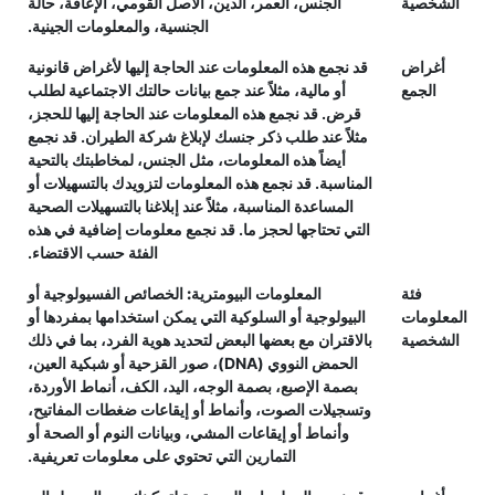
الشخصية
الجنس، العمر، الدين، الأصل القومي، الإعاقة، حالة
الجنسية، والمعلومات الجينية.
أغراض
قد نجمع هذه المعلومات عند الحاجة إليها لأغراض قانونية
الجمع
أو مالية، مثلاً عند جمع بيانات حالتك الاجتماعية لطلب
قرض. قد نجمع هذه المعلومات عند الحاجة إليها للحجز،
مثلاً عند طلب ذكر جنسك لإبلاغ شركة الطيران. قد نجمع
أيضاً هذه المعلومات، مثل الجنس، لمخاطبتك بالتحية
المناسبة. قد نجمع هذه المعلومات لتزويدك بالتسهيلات أو
المساعدة المناسبة، مثلاً عند إبلاغنا بالتسهيلات الصحية
التي تحتاجها لحجز ما. قد نجمع معلومات إضافية في هذه
الفئة حسب الاقتضاء.
فئة
المعلومات البيومترية:
الخصائص الفسيولوجية أو
المعلومات
البيولوجية أو السلوكية التي يمكن استخدامها بمفردها أو
الشخصية
بالاقتران مع بعضها البعض لتحديد هوية الفرد، بما في ذلك
الحمض النووي (DNA)، صور القزحية أو شبكية العين،
بصمة الإصبع، بصمة الوجه، اليد، الكف، أنماط الأوردة،
وتسجيلات الصوت، وأنماط أو إيقاعات ضغطات المفاتيح،
وأنماط أو إيقاعات المشي، وبيانات النوم أو الصحة أو
التمارين التي تحتوي على معلومات تعريفية.