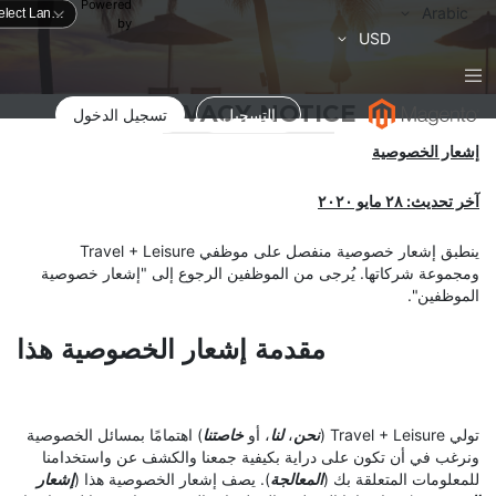
Powered
لغة
Arabic
by
العملة
USD
PRIVACY NOTICE
التسجيل
تسجيل الدخول
إشعار الخصوصية
آخر تحديث: ٢٨ مايو ٢٠٢٠
ينطبق إشعار خصوصية منفصل على موظفي Travel + Leisure
ومجموعة شركاتها. يُرجى من الموظفين الرجوع إلى "إشعار خصوصية
الموظفين".
مقدمة إشعار الخصوصية هذا
تولي Travel + Leisure (
نحن
،
لنا
، أو
خاصتنا
) اهتمامًا بمسائل الخصوصية
ونرغب في أن تكون على دراية بكيفية جمعنا والكشف عن واستخدامنا
للمعلومات المتعلقة بك (
المعالجة
). يصف إشعار الخصوصية هذا (
إشعار