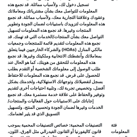
تسجيل دخول لك، ولأسباب مماثلة. قد نجمع هذه
المعلومات للتواصل معك بشأن مشترياتك ومعاملاتك
وعقودك وعلاقتنا التجارية معك، ولأسباب مماثلة. قد نجمع
هذه المعلومات لتزويدك باستبيانات لضمان الجودة وتطوير
المنتجات وغيرها. قد نجمع هذه المعلومات لتسهيل
التواصل معك بشأن المنتجات/الخدمات التي قد تهمك. قد
نجمع هذه المعلومات لتقديم قائمة للمنتجعات وجمعيات
مالكي المنازل (HOAs) والشركاء الخارجيين فيما يتعلق
بمعاملاتك وأنشطتك الانتخابية وملكيتك وغيرها. قد نجمع
هذه المعلومات للتحقق من هويتك، كما هو الحال عند
طلب الوصول إلى معلوماتك الشخصية أو التقدم بطلب
للحصول على قرض. قد نجمع هذه المعلومات للاحتفاظ
بسجل لتفضيلاتك وتوجهاتك الاستهلاكية، ولخدمتك بشكل
أفضل، وتخصيص تجربة لك، وتلبية احتياجات أخرى لتقديم
وتوفير والحفاظ على علاقة خدمة مستمرة معك. قد نجمع
إجاباتك على الاستبيانات حول الفعاليات والمنتجات/
الخدمات وغيرها لضمان الجودة وتحسين المنتج، ولتسهيل
التسويق الذي قد يثير اهتمامك.
فئة
التصنيفات المحمية:
خصائص التصنيفات المحمية بموجب
المعلومات
قانون كاليفورنيا أو القانون الفيدرالي مثل العِرق، اللون،