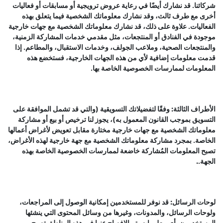
شركائنا. قد نشارك أيضًا في رعاية عروض ترويجية أو مسابقات أو فعاليات
أخرى مع طرف ثالث، وقد نشارك معلوماتك الشخصية فيما يتعلق بهذه
الفعاليات. علاوة على ذلك، قد نشارك معلوماتك الشخصية مع جهات خارجية
موجودة في الفنادق أو المنتجعات، مثل مقدمي خدمات المشاركة الزمنية،
والمنتجعات الصحية، وملاعب الجولف، وخدمات الاستقبال، والمطاعم. إذا
قدمت معلومات إضافية لأي من هذه الجهات الخارجية، فستخضع هذه
المعلومات لممارسات الخصوصية الخاصة بها.
الأطراف الثالثة:
وفقًا لتفضيلاتك التسويقية (والتي قد تشمل الموافقة على
التسويق بموجب القانون المعمول به)، يجوز لنا ترخيص أو بيع أو مشاركة
معلوماتك الشخصية مع جهات خارجية مختارة مقابل تعويض لأغراض أعمالها
الخاصة. بمجرد مشاركة معلوماتك الشخصية مع جهة خارجية لهذه الأغراض،
تصبح المعلومات المُشاركة خاضعة لممارسات الخصوصية الخاصة بهذه
الجهة.
.
لوحات الرسائل:
قد نوفر للمستخدمين إمكانية الوصول إلى المراجعات،
ولوحات الرسائل، والمدونات، وغيرها من وسائل المحتوى التي ينشئها
المستخدمون. أي معلومات يتم الإفصاح عنها في هذه المناطق تصبح