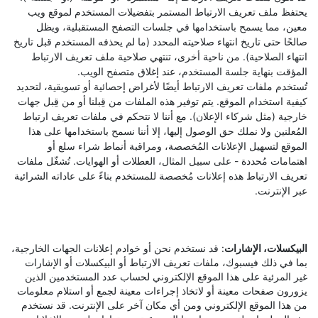
يحتفظ ملف تعريف الارتباط المستمر بتفضيلات المستخدم لموقع ويب
معين، مما يسمح باستخدامها في جلسات التصفح المستقبلية، ويظل
صالحًا حتى تاريخ انتهاء صلاحيته المحدد (ما لم يحذفه المستخدم قبل تاريخ
انتهاء الصلاحية). من ناحية أخرى، تنتهي صلاحية ملف تعريف الارتباط
المؤقت بنهاية جلسة المستخدم، عند إغلاق متصفح الويب.
تُستخدم ملفات تعريف الارتباط أيضًا لأغراض إحصائية أو تسويقية، لتحديد
كيفية استخدام الموقع. يتم توفير هذه الملفات من قِبلنا أو من قِبل جهات
خارجية (مثل شركاء الإعلان). مع أننا لا نتحكم في ملفات تعريف ارتباط
المُعلنين ولا نملك حق الوصول إليها، إلا أننا نسمح باستخدامها على هذا
الموقع لتسهيل الإعلانات المُخصصة، ومراقبة أنماط شراء سلع أو
اهتمامات مُحددة - على سبيل المثال، العطلات أو الهوايات. تُشغّل ملفات
تعريف الارتباط هذه إعلانات مُخصصة للمستخدم بناءً على عاداته الشرائية
عبر الإنترنت.
البيكسلات، الإشارات
: قد نستخدم نحن أو خوادم إعلانات الجهات الخارجية،
بما في ذلك فيسبوك، ملفات تعريف الارتباط أو البيكسلات أو الإشارات
غير المرئية على هذا الموقع الإلكتروني لحساب عدد المستخدمين الذين
يزورون صفحات معينة أو لاتخاذ إجراءات معينة لجمع أو استلام معلومات
من هذا الموقع الإلكتروني ومن أي مكان آخر على الإنترنت. قد نستخدم