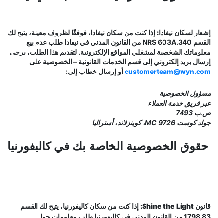
إشعار لسكان نيفادا:
إذا كنت من سكان نيفادا، فوفقًا لظروف معينة، يتيح لك
القسم NRS 603A.340 من القانون المدني في نيفادا طلب عدم بيع
معلوماتك الشخصية لمشغلي المواقع الإلكترونية. لتقديم هذا الطلب، يرجى
إرسال بريد إلكتروني إلى قسم الخدمات القانونية – الخصوصية على
customerteam@wyn.com
أو إرسال خطاب إلى:
مسؤول الخصوصية
عبر فريق خدمة العملاء
ص.ب 7493
جولد كوست MC 9726، كوينزلاند، أستراليا
حقوق الخصوصية الخاصة بك في كاليفورنيا
قانون Shine the Light:
إذا كنت من سكان كاليفورنيا، يتيح لك القسم
1798.83 من القانون المدني في كاليفورنيا طلب معلومات حول