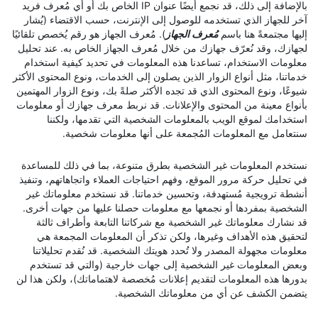
بالإضافة إلى ذلك، قد نجمع أيضًا عنوان IP الخاص بك أو أي مُعرف فريد
آخر للجهاز الذي تستخدمه للوصول إلى الإنترنت، حسب الاقتضاء (يُشار
إليها مجتمعةً هنا باسم
مُعرف الجهاز
). مُعرف الجهاز هو رقم يُخصص تلقائيًا
لجهازك، وقد نُعرّف جهازك من خلال مُعرف الجهاز الخاص به. عند تحليل
معلومات الاستخدام، تساعدنا هذه المعلومات في تحديد كيفية استخدام
خدماتنا، مثل أنواع الزوار الذين يصلون إلى الخدمات، ونوع المحتوى الأكثر
شيوعًا، ونوع المحتوى الذي قد تجده الأكثر صلةً بك، ونوع الزوار المهتمين
بأنواع معينة من المحتوى والإعلانات. قد نربط معرف جهازك أو معلومات
استخدامك لموقع الويب بالمعلومات الشخصية التي تقدمها، ولكننا
سنتعامل مع المعلومات المُجمعة على أنها معلومات شخصية.
نستخدم المعلومات غير الشخصية بطرق متنوعة، بما في ذلك للمساعدة
في تحليل حركة مرور الموقع، وفهم احتياجات العملاء واتجاهاتهم، وتنفيذ
أنشطة ترويجية مُستهدفة، وتحسين خدماتنا. قد نستخدم معلوماتك غير
الشخصية بمفردها أو نجمعها مع معلومات حصلنا عليها من جهات أخرى.
قد نشارك معلوماتك غير الشخصية مع شركاتنا التابعة وأطراف ثالثة
لتحقيق هذه الأهداف وغيرها، ولكن تذكر أن المعلومات المجمعة هي
معلومات مجهولة المصدر ولا تُحدد هويتك الشخصية. قد نُقدم تحليلاتنا
وبعض المعلومات غير الشخصية إلى جهات خارجية (والتي قد تستخدم
بدورها هذه المعلومات لتقديم إعلانات مُخصصة لاهتماماتك)، ولكن هذا لن
يتضمن الكشف عن أي من معلوماتك الشخصية.