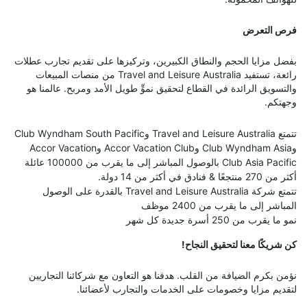
فرص التعرض
بفضل مزايا الحجم والنطاق الكبيرين، وتركيزها على تقديم تجارب عطلات
رائعة، تستفيد Travel and Leisure Australia من منصات المبيعات
والتسويق الرائدة في القطاع لتحقيق نموٍّ طويل الأمد ومربح. عالمنا هو
وجهتكم.
تتمتع Travel and Leisure Australia وClub Wyndham South Pacific
وClub Wyndham Asia وAccor Vacation Club وAccor Vacation
Club Asia Pacific بالوصول المباشر إلى ما يقرب من 100000 عائلة
أكثر من 270 منتجعًا & فنادق في أكثر من 14 دولة.
تتمتع شركة Travel and Leisure Australia بالقدرة على الوصول
المباشر إلى ما يقرب من 2400 موظف
نمو ما يقرب من 250 أسرة جديدة كل شهر
كن شريكًا معنا لتحقيق النجاح!
نؤمن بكرم الضيافة من القلب. هدفنا هو التعاون مع شركائنا التجاريين
لتقديم مزايا وخصومات على الخدمات والتجارب لأعضائنا.