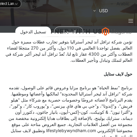
Powered
لغة
Arabic
by
العملة
USD
PARTNER WITH US
التسجيل
تسجيل الدخول
تؤمن شركة ترافل آند ليجر أستراليا بتوفير تجارب عطلات مميزة حول
العالم. بفضل تواجدنا العالمي في 110 دول، وأكثر من 270 منتجعًا لقضاء
العطلات وأكثر من 4300 عقار تابع لنا، تُعدّ ترافل آند ليجر أكبر شركة في
العالم لتملك وتبادل وتأجير العطلات.
حول لايف ستايل
برنامج "نمط الحياة" هو برنامج مزايا وعروض قائم على الوصول، تقدمه
شركة "ترافل آند ليجر أستراليا المحدودة" لمالكيها وأعضائها وموظفيها.
يقدم البرنامج لأعضائه عروضًا وخصومات حصرية مع شركاء مثل "هيلو
فريش"، و"إندوتا"، و"جي بي هاي فاي بيزنس"، و"يوروب كار"، و"لور"،
و"ألترا تيون". & كونيكت، كون-إكس-أيون، بانيار جاغون، دكتورز أون
ديماند، سترايك بولينج، بالإضافة إلى بطاقات هدايا إلكترونية مخفضة من
مجموعة من أفضل العلامات التجارية. جميع العروض متاحة على موقع
مجموعتنا الإلكتروني lifestylebywyndham.com وتطبيق لايف ستايل
للهواتف المحمولة.