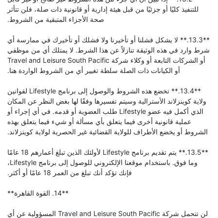
للتنفيذ كليًا أو جزئيًا من قبل هيئة إدارية أو قانونية ذات صلة، فلن تتأثر
صحة الأجزاء المتبقية من الشروط.
**13.3.** لا يشكل فشلنا أو تأخيرنا ولا فشلك أو تأخيرك في ممارسة أي
شرط وارد في هذه الوثيقة تنازلاً عن هذا الشرط. لا يمتلك أي من موظفي
أو الشركات التابعة أو وكلاء شركة Travel and Leisure South Pacific
أو الكيانات ذات الصلة سلطة تغيير أي من الشروط الواردة هنا.
**13.4.** تخضع هذه الشروط والوصول إلى برنامج Lifestyle لقوانين
ولاية كوينزلاند الأسترالية وسيتم تفسيرها وفقًا لها بغض النظر عن المكان
الذي أكمل فيه عضو Lifestyle طلب العضوية أو قدمه. في أي إجراء أو
عملية قانونية أخرى فيما يتعلق بأي مسألة أو شيء فيما يتعلق بهذه
الشروط أو يخضع الأطراف للولاية القضائية غير الحصرية لولاية كوينزلاند.
**13.5.** يتم تقديم برنامج Lifestyle لأولئك الذين تبلغ أعمارهم 18 عامًا
وما فوق. باستخدام موقعنا الإلكتروني للوصول إلى برنامج Lifestyle،
فإنك تؤكد أنك تبلغ من العمر 18 عامًا أو أكثر.
**14. القوة القاهرة**
لن تتحمل شركة Travel and Leisure South Pacific المسؤولية عن أي