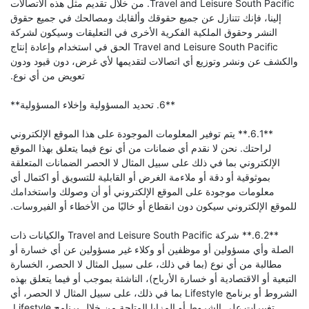
Travel and Leisure South Pacific. من خلال تقديم مثل هذه الاتصالات
إلينا، فإنك تتنازل عن جميع حقوقك وألقابك ومصالحك في جميع حقوق
النشر وحقوق الملكية الفكرية الأخرى في التعليقات وسيكون لشركة
Travel and Leisure South Pacific الحق في استخدام وإعادة إنتاج
والكشف عن ونشر وتوزيع أي اتصالات لتقديمها لأي غرض، دون قيود ودون
تعويض من أي نوع.
**6. تحديد المسؤولية وإخلاء المسؤولية**
**6.1.** يتم توفير المعلومات الموجودة على هذا الموقع الإلكتروني
لراحتك. نحن لا نقدم أي ضمانات من أي نوع فيما يتعلق بهذا الموقع
الإلكتروني بما في ذلك على سبيل المثال لا الحصر الضمانات المتعلقة
بموثوقية أو دقة أو ملاءمة الغرض أو القابلية للتسويق أو اكتمال أي
معلومات موجودة على الموقع الإلكتروني أو أن وصولك واستخدامك
للموقع الإلكتروني سيكون دون انقطاع أو خاليًا من الأخطاء أو الفيروسات.
**6.2.** شركة Travel and Leisure South Pacific والكيانات ذات
الصلة وأي مسؤولين أو موظفين أو وكلاء غير مسؤولين عن أي خسارة أو
مطالبة من أي نوع (بما في ذلك، على سبيل المثال لا الحصر، الخسارة
التبعية أو الاقتصادية أو خسارة الأرباح)، الناشئة بموجب أو فيما يتعلق بهذه
الشروط أو برنامج Lifestyle بما في ذلك، على سبيل المثال لا الحصر، أي
تغييرات على الشروط أو المزايا المتاحة من خلال برنامج Lifestyle.