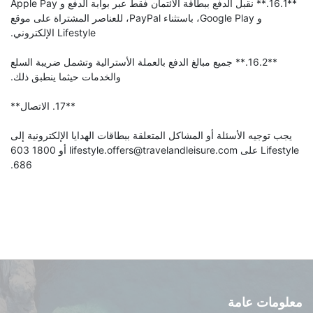
**16.1.** نقبل الدفع ببطاقة الائتمان فقط عبر بوابة الدفع و Apple Pay
و Google Play، باستثناء PayPal، للعناصر المشتراة على موقع
Lifestyle الإلكتروني.
**16.2.** جميع مبالغ الدفع بالعملة الأسترالية وتشمل ضريبة السلع
والخدمات حيثما ينطبق ذلك.
**17. الاتصال**
يجب توجيه الأسئلة أو المشاكل المتعلقة ببطاقات الهدايا الإلكترونية إلى
Lifestyle على lifestyle.offers@travelandleisure.com أو 1800 603
686.
معلومات عامة