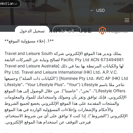
Powered
لغة
Arabic
by
العملة
USD
TERMS OF USE
التسجيل
تسجيل الدخول
**1. إخلاء مسؤولية الموقع**
يملك ويدير هذا الموقع الإلكتروني شركة Travel and Leisure South
Pacific Pty Ltd ACN 673494981 لصالح ونيابة عن الشركات التابعة
لها والكيانات المرتبطة بها بما في ذلك [Travel and Leisure Australia
Pty Ltd، Travel and Leisure International (HK) Ltd، A.P.V.C.
Nominee Pty Ltd، AVC AP (HK) Ltd] ("الكيانات ذات الصلة") وجميعها
تتاجر معًا باسم Lifestyle ("Lifestyle"، "Your Lifestyle Plus"، "Your
Lifestyle Offers"، "نحن"، "خاصتنا"). من خلال الوصول إلى هذا الموقع
الإلكتروني، فإنك توافق وتقر بأن وصولك واستخدامك للمواد والمعلومات
والمنتجات المقدمة على هذا الموقع الإلكتروني يخضع لجميع الشروط
والأحكام والإشعارات وإخلاءات المسؤولية الواردة في هذا الموقع
الإلكتروني ("الشروط"). إذا كنت لا توافق على أي من شروط الاستخدام،
فيرجى التوقف عن استخدام هذا الموقع الإلكتروني.