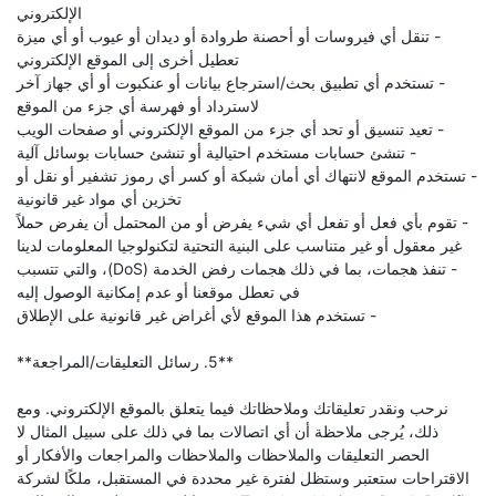
الإلكتروني
- تنقل أي فيروسات أو أحصنة طروادة أو ديدان أو عيوب أو أي ميزة
تعطيل أخرى إلى الموقع الإلكتروني
- تستخدم أي تطبيق بحث/استرجاع بيانات أو عنكبوت أو أي جهاز آخر
لاسترداد أو فهرسة أي جزء من الموقع
- تعيد تنسيق أو تحد أي جزء من الموقع الإلكتروني أو صفحات الويب
- تنشئ حسابات مستخدم احتيالية أو تنشئ حسابات بوسائل آلية
- تستخدم الموقع لانتهاك أي أمان شبكة أو كسر أي رموز تشفير أو نقل أو
تخزين أي مواد غير قانونية
- تقوم بأي فعل أو تفعل أي شيء يفرض أو من المحتمل أن يفرض حملاً
غير معقول أو غير متناسب على البنية التحتية لتكنولوجيا المعلومات لدينا
- تنفذ هجمات، بما في ذلك هجمات رفض الخدمة (DoS)، والتي تتسبب
في تعطل موقعنا أو عدم إمكانية الوصول إليه
- تستخدم هذا الموقع لأي أغراض غير قانونية على الإطلاق
**5. رسائل التعليقات/المراجعة**
نرحب ونقدر تعليقاتك وملاحظاتك فيما يتعلق بالموقع الإلكتروني. ومع
ذلك، يُرجى ملاحظة أن أي اتصالات بما في ذلك على سبيل المثال لا
الحصر التعليقات والملاحظات والملاحظات والمراجعات والأفكار أو
الاقتراحات ستعتبر وستظل لفترة غير محددة في المستقبل، ملكًا لشركة