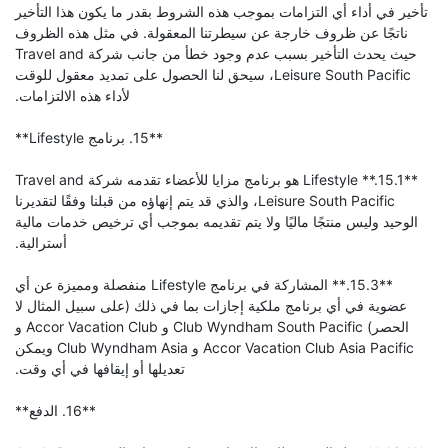
تأخير في أداء أي التزامات بموجب هذه الشروط بقدر ما يكون هذا التأخير
ناتجًا عن ظروف خارجة عن سيطرتنا المعقولة. في مثل هذه الظروف
حيث يحدث التأخير بسبب عدم وجود خطأ من جانب شركة Travel and
Leisure South Pacific، سيحق لنا الحصول على تمديد معقول للوقت
لأداء هذه الالتزامات.
**15. برنامج Lifestyle**
**15.1.** Lifestyle هو برنامج مزايا للأعضاء تقدمه شركة Travel and
Leisure South Pacific، والذي قد يتم إنهاؤه من قبلنا وفقًا لتقديرنا
الوحيد وليس منتجًا ماليًا ولا يتم تقديمه بموجب أي ترخيص خدمات مالية
أسترالية.
**15.3.** المشاركة في برنامج Lifestyle منفصلة ومميزة عن أي
عضوية في أي برنامج ملكية إجازات بما في ذلك (على سبيل المثال لا
الحصر) Club Wyndham South Pacific و Accor Vacation Club و
Accor Vacation Club Asia Pacific و Club Wyndham Asia ويمكن
تعديلها أو إيقافها في أي وقت.
**16. الدفع**