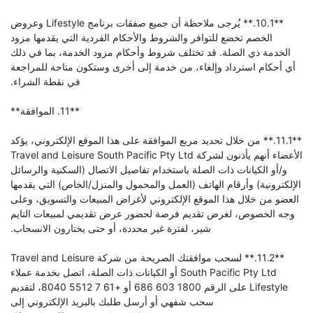
**10.1.** يُرجى ملاحظة أن جميع صفقات برنامج Lifestyle وعروض
الخصم تخضع للتوافر والشروط والأحكام الفردية التي يقدمها مزود
الخدمة ذي الصلة. قد تختلف شروط وأحكام مزود الخدمة، بما في ذلك
أي أحكام استرداد وإلغاء، من خدمة إلى أخرى وستكون متاحة للمراجعة
في نقطة الشراء.
**11. الموافقة**
**11.1.** من خلال تحديد مربع الموافقة على هذا الموقع الإلكتروني، يؤكد
الأعضاء أنهم يأذنون لشركة Travel and Leisure South Pacific Pty Ltd
و/أو الكيانات ذات الصلة باستخدام تفاصيل الاتصال (السكنية والرسائل
الإلكترونية) وأرقام الهاتف (العمل والمحمول والمنزل/الخاص) التي يقدمها
العضو من خلال هذا الموقع الإلكتروني لأغراض المبيعات والتسويق، وعلى
وجه الخصوص، لغرض تقديم فرصة لحضور عرض تقديمي لمبيعات التايم
شير، لفترة غير محددة، أو حتى يختارون الانسحاب.
**11.2.** لسحب موافقتك الصريحة من شركة Travel and Leisure
South Pacific Pty Ltd أو الكيانات ذات الصلة، اتصل بخدمة عملاء
Lifestyle على الرقم 1800 603 686 أو +61 7 5512 8040، لتقديم
سحب شفهي أو أرسل طلبك بالبريد الإلكتروني إلى