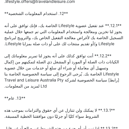
lifestyle.offers@travelandleisure.com.
**12. استخدام المعلومات الشخصية**
**12.1.** عند تفعيل عضوية Lifestyle الخاصة بك، فإنك توافق على أنه
يجوز لنا تخزين ومعالجة واستخدام المعلومات التي تم جمعها خلال عملية
التسجيل الخاصة بك لأغراض معالجة التفعيل الخاص بك، والترويج لبرنامج
Lifestyle و/أو تقديم منتجات لك على أو ذات صلة بمزايا Lifestyle.
**12.2.** أنت توافق كذلك على أنه يجوز لنا تمرير معلوماتك إلى
الكيانات ذات الصلة أو المورد أو المشغل ذي الصلة لتمكينهم من إكمال
وتسهيل أي معاملة أو شراء أي سلع أو خدمات من خلال عضوية
Lifestyle الخاصة بك. يُرجى الرجوع إلى سياسة الخصوصية الخاصة بنا
[رابط] سياسة الخصوصية لشركة Travel and Leisure Australia Pty
Ltd لمزيد من المعلومات.
**13. عام**
**13.1.** لا يمكنك ولن تتنازل عن أي حقوق والتزامات بموجب هذه
الشروط سواء كليًا أو جزئيًا دون موافقتنا الخطية المسبقة.
**13.2.** إذا تبين أن أي جزء من هذه الشروط غير صالح أو غير قابل