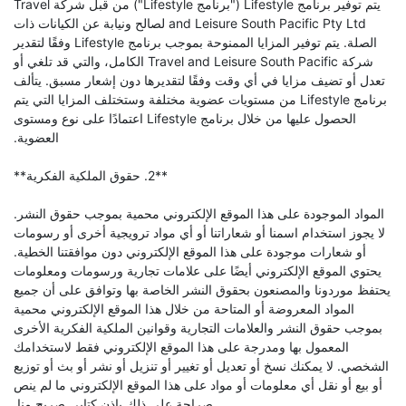
يتم توفير برنامج Lifestyle ("برنامج Lifestyle") من قبل شركة Travel
and Leisure South Pacific Pty Ltd لصالح ونيابة عن الكيانات ذات
الصلة. يتم توفير المزايا الممنوحة بموجب برنامج Lifestyle وفقًا لتقدير
شركة Travel and Leisure South Pacific الكامل، والتي قد تلغي أو
تعدل أو تضيف مزايا في أي وقت وفقًا لتقديرها دون إشعار مسبق. يتألف
برنامج Lifestyle من مستويات عضوية مختلفة وستختلف المزايا التي يتم
الحصول عليها من خلال برنامج Lifestyle اعتمادًا على نوع ومستوى
العضوية.
**2. حقوق الملكية الفكرية**
المواد الموجودة على هذا الموقع الإلكتروني محمية بموجب حقوق النشر.
لا يجوز استخدام اسمنا أو شعاراتنا أو أي مواد ترويجية أخرى أو رسومات
أو شعارات موجودة على هذا الموقع الإلكتروني دون موافقتنا الخطية.
يحتوي الموقع الإلكتروني أيضًا على علامات تجارية ورسومات ومعلومات
يحتفظ موردونا والمصنعون بحقوق النشر الخاصة بها وتوافق على أن جميع
المواد المعروضة أو المتاحة من خلال هذا الموقع الإلكتروني محمية
بموجب حقوق النشر والعلامات التجارية وقوانين الملكية الفكرية الأخرى
المعمول بها ومدرجة على هذا الموقع الإلكتروني فقط لاستخدامك
الشخصي. لا يمكنك نسخ أو تعديل أو تغيير أو تنزيل أو نشر أو بث أو توزيع
أو بيع أو نقل أي معلومات أو مواد على هذا الموقع الإلكتروني ما لم ينص
صراحة على ذلك بإذن كتابي صريح منا.