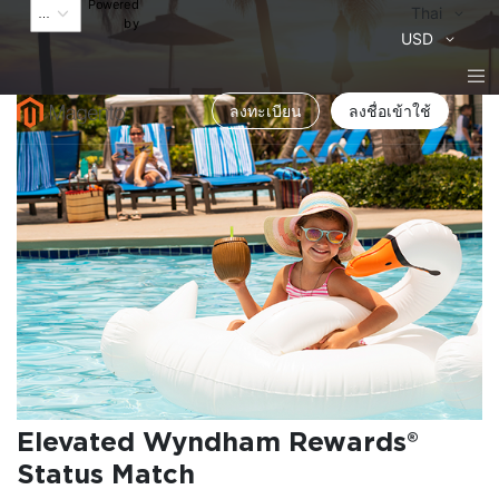
Powered
Language
Thai
by
สกุล
USD
เงิน
Skip
Sk
ลงทะเบียน
ลงชื่อเข้าใช้
to
to
the
th
end
be
of
of
the
th
images
im
gallery
ga
Elevated Wyndham Rewards®
Status Match